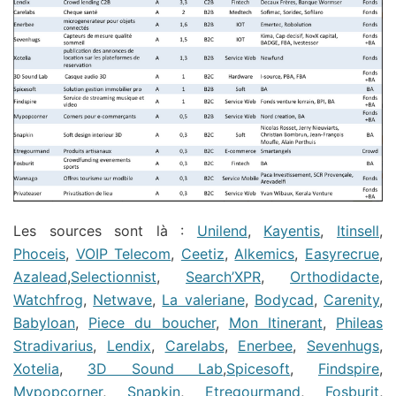
Les sources sont là :
Unilend
,
Kayentis
,
Itinsell
,
Phoceis
,
VOIP Telecom
,
Ceetiz
,
Alkemics
,
Easyrecrue
,
Azalead
,
Selectionnist
,
Search’XPR
,
Orthodidacte
,
Watchfrog
,
Netwave
,
La valeriane
,
Bodycad
,
Carenity
,
Babyloan
,
Piece du boucher
,
Mon Itinerant
,
Phileas
Stradivarius
,
Lendix
,
Carelabs
,
Enerbee
,
Sevenhugs
,
Xotelia
,
3D Sound Lab
,
Spicesoft
,
Findspire
,
Mypopcorner
,
Snapkin
,
Etregourmand
,
Fosburit
,