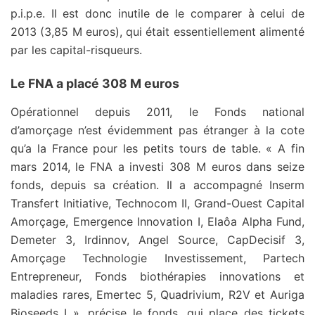
p.i.p.e. Il est donc inutile de le comparer à celui de
2013 (3,85 M euros), qui était essentiellement alimenté
par les capital-risqueurs.
Le FNA a placé 308 M euros
Opérationnel depuis 2011, le Fonds national
d’amorçage n’est évidemment pas étranger à la cote
qu’a la France pour les petits tours de table. « A fin
mars 2014, le FNA a investi 308 M euros dans seize
fonds, depuis sa création. Il a accompagné Inserm
Transfert Initiative, Technocom II, Grand-Ouest Capital
Amorçage, Emergence Innovation I, Elaôa Alpha Fund,
Demeter 3, Irdinnov, Angel Source, CapDecisif 3,
Amorçage Technologie Investissement, Partech
Entrepreneur, Fonds biothérapies innovations et
maladies rares, Emertec 5, Quadrivium, R2V et Auriga
Bioseeds I », précise le fonds, qui place des tickets