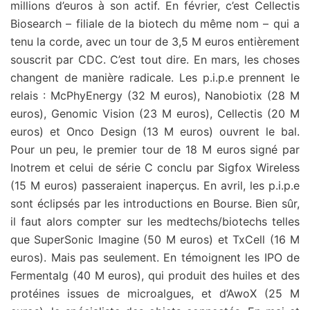
millions d’euros à son actif. En février, c’est Cellectis
Biosearch – filiale de la biotech du même nom – qui a
tenu la corde, avec un tour de 3,5 M euros entièrement
souscrit par CDC. C’est tout dire. En mars, les choses
changent de manière radicale. Les p.i.p.e prennent le
relais : McPhyEnergy (32 M euros), Nanobiotix (28 M
euros), Genomic Vision (23 M euros), Cellectis (20 M
euros) et Onco Design (13 M euros) ouvrent le bal.
Pour un peu, le premier tour de 18 M euros signé par
Inotrem et celui de série C conclu par Sigfox Wireless
(15 M euros) passeraient inaperçus. En avril, les p.i.p.e
sont éclipsés par les introductions en Bourse. Bien sûr,
il faut alors compter sur les medtechs/biotechs telles
que SuperSonic Imagine (50 M euros) et TxCell (16 M
euros). Mais pas seulement. En témoignent les IPO de
Fermentalg (40 M euros), qui produit des huiles et des
protéines issues de microalgues, et d’AwoX (25 M